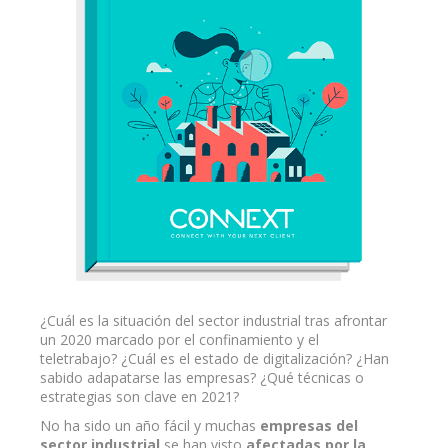
¿Cuál es la situación del sector industrial tras afrontar
un 2020 marcado por el confinamiento y el
teletrabajo? ¿Cuál es el estado de digitalización?
¿Han
sabido adapatarse las empresas? ¿Qué técnicas o
estrategias son clave en 2021?
No ha sido un año fácil y muchas
empresas del
sector industrial
se han visto
afectadas por la