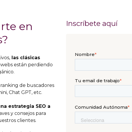
Inscríbete aquí
rte en
s?
Nombre
*
ivos,
las clásicas
s webs están perdiendo
ánico.
Tu email de trabajo
*
l ranking de buscadores
ni, Chat GPT, etc.
na estrategia SEO a
Comunidad Autónoma
*
aves y consejos para
estros clientes.