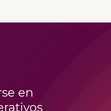
rse en
rativos