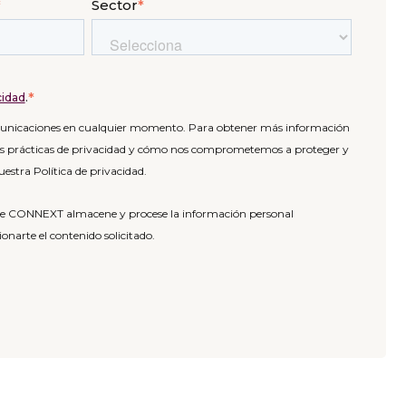
*
Sector
*
*
cidad
.
omunicaciones en cualquier momento. Para obtener más información
as prácticas de privacidad y cómo nos comprometemos a proteger y
uestra Política de privacidad.
 que CONNEXT almacene y procese la información personal
narte el contenido solicitado.